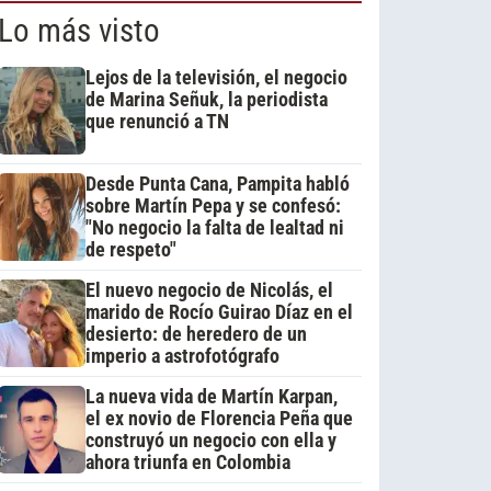
Lo más visto
Lejos de la televisión, el negocio
de Marina Señuk, la periodista
que renunció a TN
Desde Punta Cana, Pampita habló
sobre Martín Pepa y se confesó:
"No negocio la falta de lealtad ni
de respeto"
El nuevo negocio de Nicolás, el
marido de Rocío Guirao Díaz en el
desierto: de heredero de un
imperio a astrofotógrafo
La nueva vida de Martín Karpan,
el ex novio de Florencia Peña que
construyó un negocio con ella y
ahora triunfa en Colombia