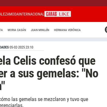
ALEZA
MODA
INTERNACIONAL
CARAS MIAMI
TA
MORIA CASÁN
JUAN MINUJÍN
HERMANA VERÓNICA
CARAS BRASIL
CARAS URUGUAY
DADES
05-02-2025 23:10
ela Celis confesó que
r a sus gemelas: "No
n"
ó cómo las gemelas se mezclaron y tuvo que
erenciarlas.