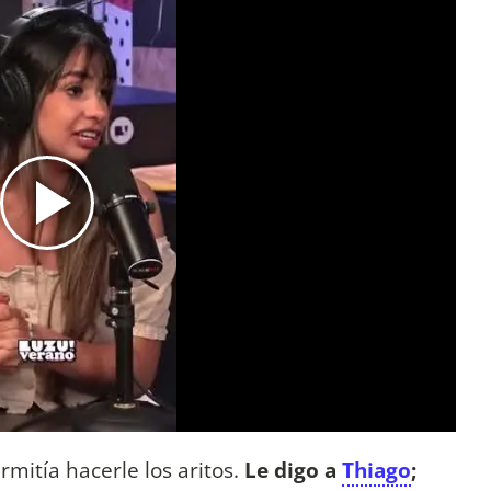
mitía hacerle los aritos.
Le digo a
Thiago
;