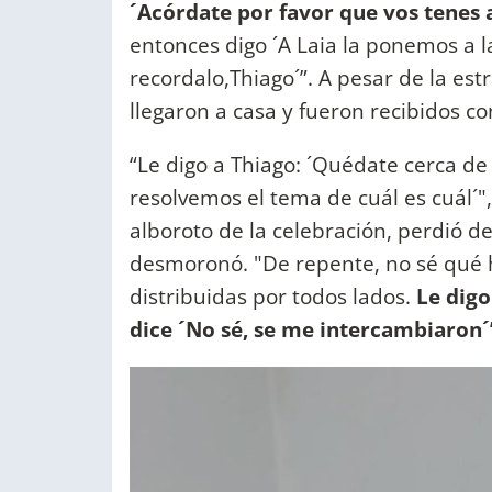
´Acórdate por favor que vos tenes 
entonces digo ´A Laia la ponemos a l
recordalo,Thiago´”. A pesar de la estr
llegaron a casa y fueron recibidos co
“Le digo a Thiago: ´Quédate cerca d
resolvemos el tema de cuál es cuál´",
alboroto de la celebración, perdió de 
desmoronó. "De repente, no sé qué 
distribuidas por todos lados.
Le digo
dice ´No sé, se me intercambiaron´