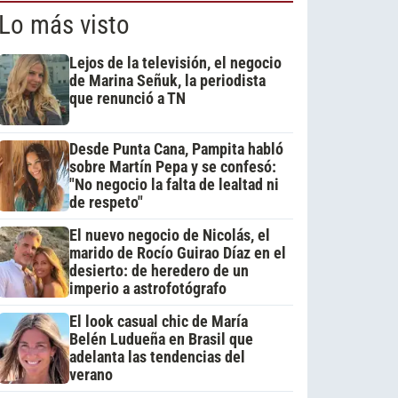
Lo más visto
Lejos de la televisión, el negocio
de Marina Señuk, la periodista
que renunció a TN
Desde Punta Cana, Pampita habló
sobre Martín Pepa y se confesó:
"No negocio la falta de lealtad ni
de respeto"
El nuevo negocio de Nicolás, el
marido de Rocío Guirao Díaz en el
desierto: de heredero de un
imperio a astrofotógrafo
El look casual chic de María
Belén Ludueña en Brasil que
adelanta las tendencias del
verano