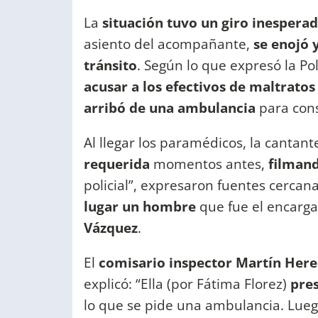
La
situación tuvo un giro inespera
asiento del acompañante,
se enojó 
tránsito
. Según lo que expresó la Pol
acusar a los efectivos de maltrato
arribó de una ambulancia
para cons
Al llegar los paramédicos, la cantant
requerida
momentos antes,
filmand
policial”, expresaron fuentes cerc
lugar un hombre
que fue el encarg
Vázquez
.
El
comisario inspector Martín Here
explicó: “Ella (por Fátima Florez)
pre
lo que se pide una ambulancia. Luego