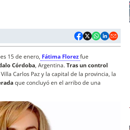
les 15 de enero,
Fátima Florez
fue
ndalo Córdoba
, Argentina.
Tras un control
illa Carlos Paz y la capital de la provincia, la
erada
que concluyó en el arribo de una