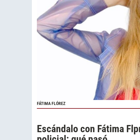
FÁTIMA FLÓREZ
Escándalo con Fátima Flpr
policial: qué pasó