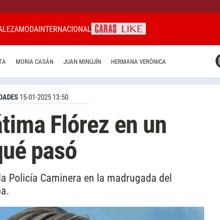
ALEZA
MODA
INTERNACIONAL
CARAS MIAMI
TA
MORIA CASÁN
JUAN MINUJÍN
HERMANA VERÓNICA
CARAS BRASIL
CARAS URUGUAY
DADES
15-01-2025 13:50
tima Flórez en un
 qué pasó
 la Policía Caminera en la madrugada del
ba.