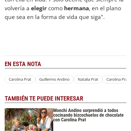
volvería a
elegir
como
hermana
, en el plano
que sea en la forma de vida que siga".
EN ESTA NOTA
Carolina Prat
Guillermo Andino
Natalia Prat
Carolina Prat
TAMBIÉN TE PUEDE INTERESAR
Monchi Andino sorprendió a todos
cocinando bizcochuelos de chocolate
con Carolina Prat