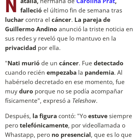
N
atalia,
hermana de
Carolina Prat
,
falleció
el último fin de semana tras
luchar
contra el
cáncer
.
La pareja de
Guillermo Andino
anunció la triste noticia en
sus redes y reveló que lo mantuvo en la
privacidad
por ella.
"
Nati murió
de un
cáncer
. Fue
detectado
cuando recién
empezaba
la
pandemia
. Al
habérselo decretado en ese momento, fue
muy
duro
porque no se podía acompañar
físicamente", expresó a
Teleshow
.
Después,
la figura
contó: "Yo
estuve
siempre
pero
telefónicamente
, por videollamada o
Whastapp, pero
no presencial
, que es lo que