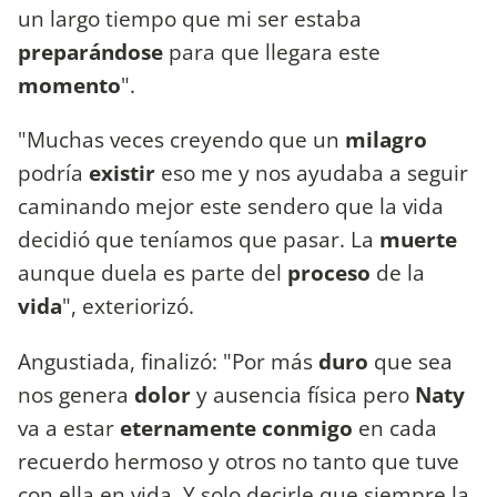
un largo tiempo que mi ser estaba
preparándose
para que llegara este
momento
".
"Muchas veces creyendo que un
milagro
podría
existir
eso me y nos ayudaba a seguir
caminando mejor este sendero que la vida
decidió que teníamos que pasar. La
muerte
aunque duela es parte del
proceso
de la
vida
", exteriorizó.
Angustiada, finalizó: "Por más
duro
que sea
nos genera
dolor
y ausencia física pero
Naty
va a estar
eternamente conmigo
en cada
recuerdo hermoso y otros no tanto que tuve
con ella en vida. Y solo decirle que siempre la