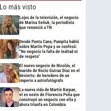
Lo más visto
Lejos de la televisión, el negocio
de Marina Señuk, la periodista
que renunció a TN
Desde Punta Cana, Pampita habló
sobre Martín Pepa y se confesó:
"No negocio la falta de lealtad ni
de respeto"
El nuevo negocio de Nicolás, el
marido de Rocío Guirao Díaz en el
desierto: de heredero de un
imperio a astrofotógrafo
La nueva vida de Martín Karpan,
el ex novio de Florencia Peña que
construyó un negocio con ella y
ahora triunfa en Colombia