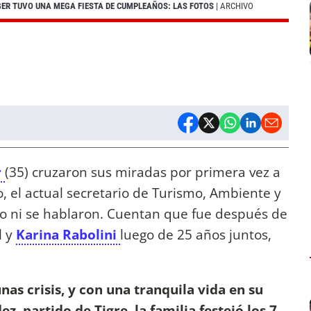
ERGER TUVO UNA MEGA FIESTA DE CUMPLEAÑOS: LAS FOTOS
| ARCHIVO
r
(35) cruzaron sus miradas por primera vez a
 el actual secretario de Turismo, Ambiente y
 ni se hablaron. Cuentan que fue después de
l y
Karina Rabolini
luego de 25 años juntos,
nas crisis, y con una tranquila vida en su
z, partido de Tigre, la familia festejó los 7