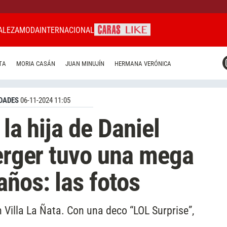
ALEZA
MODA
INTERNACIONAL
CARAS MIAMI
TA
MORIA CASÁN
JUAN MINUJÍN
HERMANA VERÓNICA
CARAS BRASIL
CARAS URUGUAY
DADES
06-11-2024 11:05
 la hija de Daniel
Berger tuvo una mega
años: las fotos
Villa La Ñata. Con una deco “LOL Surprise”,