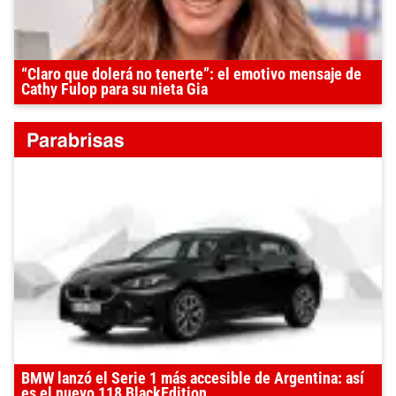
“Claro que dolerá no tenerte”: el emotivo mensaje de
Cathy Fulop para su nieta Gia
BMW lanzó el Serie 1 más accesible de Argentina: así
es el nuevo 118 BlackEdition