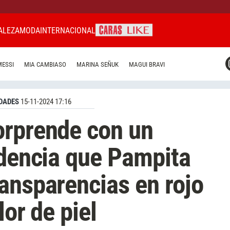
ALEZA
MODA
INTERNACIONAL
CARAS MIAMI
MESSI
MIA CAMBIASO
MARINA SEÑUK
MAGUI BRAVI
CARAS BRASIL
CARAS URUGUAY
DADES
15-11-2024 17:16
orprende con un
ndencia que Pampita
ansparencias en rojo
lor de piel