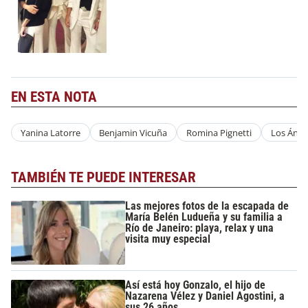
EN ESTA NOTA
Yanina Latorre
Benjamin Vicuña
Romina Pignetti
Los Ánge
TAMBIÉN TE PUEDE INTERESAR
Las mejores fotos de la escapada de
María Belén Ludueña y su familia a
Río de Janeiro: playa, relax y una
visita muy especial
Así está hoy Gonzalo, el hijo de
Nazarena Vélez y Daniel Agostini, a
sus 26 años