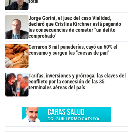
total"
Jorge Gorini, el juez del caso Vialidad,
declaró que Cristina Kirchner está pagando
las consecuencias de cometer "un delito
comprobado"
Cerraron 3 mil panaderías, cayó un 60% el
consumo y surgen las "cuevas de pan"
Tarifas, inversiones y prórroga: las claves del
conflicto por la concesión de las 35
terminales aéreas del país