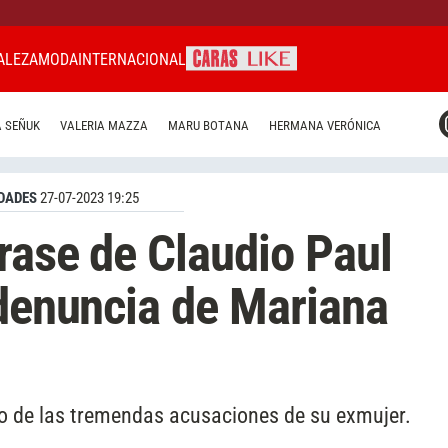
ALEZA
MODA
INTERNACIONAL
CARAS MIAMI
 SEÑUK
VALERIA MAZZA
MARU BOTANA
HERMANA VERÓNICA
CARAS BRASIL
CARAS URUGUAY
DADES
27-07-2023 19:25
rase de Claudio Paul
 denuncia de Mariana
ego de las tremendas acusaciones de su exmujer.