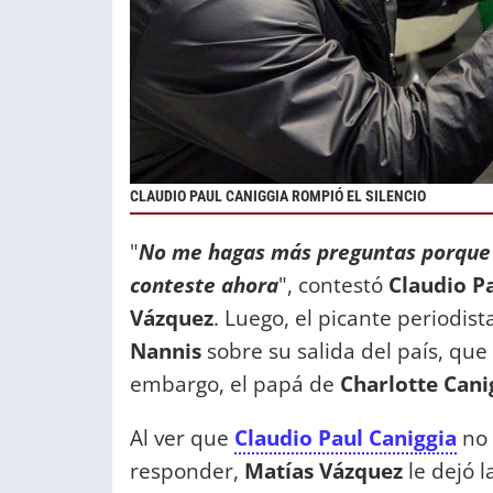
CLAUDIO PAUL CANIGGIA ROMPIÓ EL SILENCIO
"
No me hagas más preguntas porque n
conteste ahora
", contestó
Claudio P
Vázquez
. Luego, el picante periodis
Nannis
sobre su salida del país, que 
embargo, el papá de
Charlotte Cani
Al ver que
Claudio Paul Caniggia
no 
responder,
Matías Vázquez
le dejó l