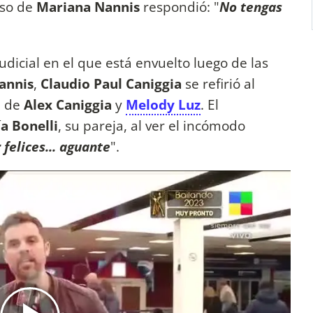
oso de
Mariana Nannis
respondió: "
No tengas
dicial en el que está envuelto luego de las
annis
,
Claudio Paul
Caniggia
se refirió al
ja de
Alex Caniggia
y
Melody Luz
. El
ía Bonelli
, su pareja, al ver el incómodo
 felices... aguante
".