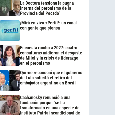
La Doctora tensiona la pugna
interna del peronismo de la
Provincia del Pecado"
¡Mirá en vivo +Perfil!: un canal
con gente que piensa
Encuesta rumbo a 2027: cuatro
consultoras midieron el desgaste
de Milei y la crisis de liderazgo
en el peronismo
Quirno reconoció que el gobierno
de Lula solicitó el retiro del
embajador argentino en Brasil
Cachanosky renunció a una
fundación porque "se ha
transformado en una especie de
Instituto Patria incondicional de