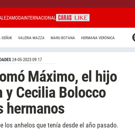
ALEZA
MODA
INTERNACIONAL
CARAS MIAMI
 SEÑUK
VALERIA MAZZA
MARU BOTANA
HERMANA VERÓNICA
CARAS BRASIL
CARAS URUGUAY
DADES
24-05-2023 09:17
tomó Máximo, el hijo
 y Cecilia Bolocco
us hermanos
de los anhelos que tenía desde el año pasado.