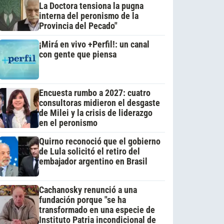
La Doctora tensiona la pugna
interna del peronismo de la
Provincia del Pecado"
¡Mirá en vivo +Perfil!: un canal
con gente que piensa
Encuesta rumbo a 2027: cuatro
consultoras midieron el desgaste
de Milei y la crisis de liderazgo
en el peronismo
Quirno reconoció que el gobierno
de Lula solicitó el retiro del
embajador argentino en Brasil
Cachanosky renunció a una
fundación porque "se ha
transformado en una especie de
Instituto Patria incondicional de