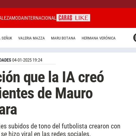
ALEZA
MODA
INTERNACIONAL
CARAS MIAMI
 SEÑUK
VALERIA MAZZA
MARU BOTANA
HERMANA VERÓNICA
CARAS BRASIL
CARAS URUGUAY
DADES
04-01-2025 19:24
ión que la IA creó
lientes de Mauro
ara
es subidos de tono del futbolista crearon con
 se hizo viral en las redes sociales.