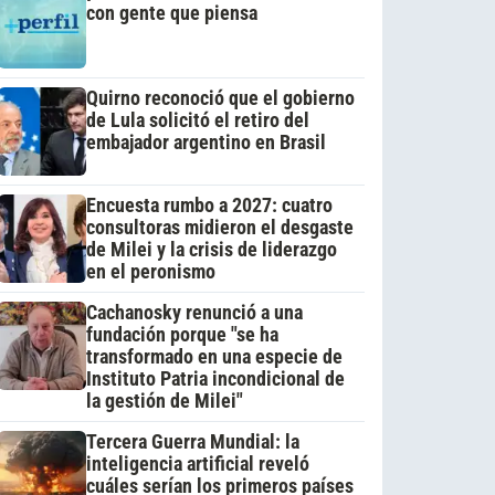
con gente que piensa
Quirno reconoció que el gobierno
de Lula solicitó el retiro del
embajador argentino en Brasil
Encuesta rumbo a 2027: cuatro
consultoras midieron el desgaste
de Milei y la crisis de liderazgo
en el peronismo
Cachanosky renunció a una
fundación porque "se ha
transformado en una especie de
Instituto Patria incondicional de
la gestión de Milei"
Tercera Guerra Mundial: la
inteligencia artificial reveló
cuáles serían los primeros países