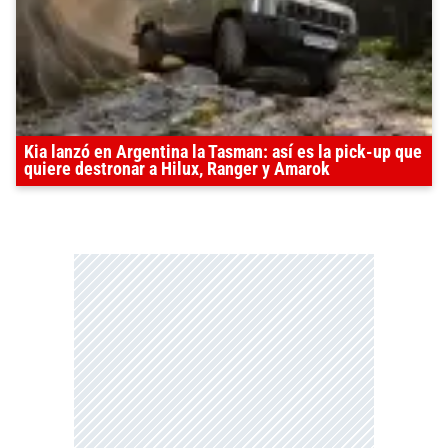
Kia lanzó en Argentina la Tasman: así es la pick-up que
quiere destronar a Hilux, Ranger y Amarok