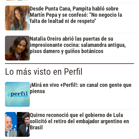
Desde Punta Cana, Pampita habló sobre
Martín Pepa y se confesó: "No negocio la
falta de lealtad ni de respeto"
Natalia Oreiro abrió las puertas de su
impresionante cocina: salamandra antigua,
pisos damero y guiños botánicos
Lo más visto en Perfil
¡Mirá en vivo +Perfil!: un canal con gente que
piensa
Quirno reconoció que el gobierno de Lula
solicitó el retiro del embajador argentino en
Brasil