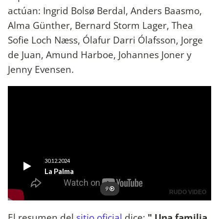
actúan: Ingrid Bolsø Berdal, Anders Baasmo,
Alma Günther, Bernard Storm Lager, Thea
Sofie Loch Næss, Ólafur Darri Ólafsson, Jorge
de Juan, Amund Harboe, Johannes Joner y
Jenny Evensen.
El resumen del
sitio oficial
dice:
" Una familia