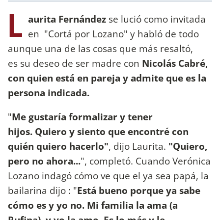
L
aurita Fernández
se lució como invitada
en "Cortá por Lozano" y habló de todo
aunque una de las cosas que más resaltó,
es su deseo de ser madre con
Nicolás Cabré,
con quien está en pareja y admite que es la
persona indicada.
"
Me gustaría formalizar y tener
hijos. Quiero y siento que encontré con
quién quiero hacerlo"
, dijo Laurita.
"Quiero,
pero no ahora...
", completó. Cuando Verónica
Lozano indagó cómo ve que el ya sea papá, la
bailarina dijo : "
Está bueno porque ya sabe
cómo es y yo no. Mi familia la ama (a
Rufina), y yo la amo. Es lo más y le