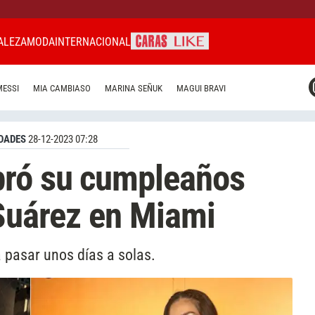
ALEZA
MODA
INTERNACIONAL
CARAS MIAMI
MESSI
MIA CAMBIASO
MARINA SEÑUK
MAGUI BRAVI
CARAS BRASIL
CARAS URUGUAY
DADES
28-12-2023 07:28
bró su cumpleaños
 Suárez en Miami
ra pasar unos días a solas.