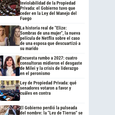
Inviolabilidad de la Propiedad
Privada: el Gobierno tuvo que
ceder en la Ley del Manejo del
Fuego
La historia real de "Elize:
Sombras de una mujer", la nueva
película de Netflix sobre el caso
de una esposa que descuartizó a
su marido
Encuesta rumbo a 2027: cuatro
consultoras midieron el desgaste
de Milei y la crisis de liderazgo
en el peronismo
Ley de Propiedad Privada: qué
senadores votaron a favor y
cuáles en contra
El Gobierno perdió la pulseada
del nombre: la "Ley de Tierras" se