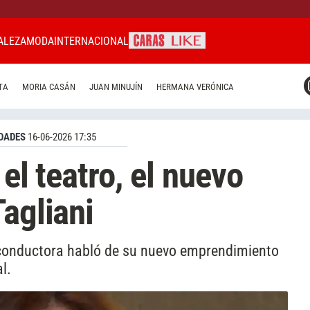
ALEZA
MODA
INTERNACIONAL
CARAS MIAMI
TA
MORIA CASÁN
JUAN MINUJÍN
HERMANA VERÓNICA
CARAS BRASIL
CARAS URUGUAY
DADES
16-06-2026 17:35
 el teatro, el nuevo
agliani
 conductora habló de su nuevo emprendimiento
l.