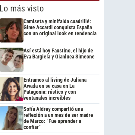
Lo más visto
Camiseta y minifalda cuadrillé:
Gime Accardi conquista España
con un original look en tendencia
Así está hoy Faustino, el hijo de
Eva Bargiela y Gianluca Simeone
Entramos al living de Juliana
Awada en su casa en La
Patagonia: rústico y con
ventanales increíbles
Sofía Aldrey compartió una
reflexión a un mes de ser madre
de Marco: “Fue aprender a
confiar”