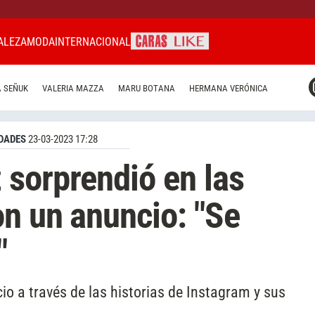
ALEZA
MODA
INTERNACIONAL
CARAS MIAMI
 SEÑUK
VALERIA MAZZA
MARU BOTANA
HERMANA VERÓNICA
CARAS BRASIL
CARAS URUGUAY
DADES
23-03-2023 17:28
sorprendió en las
on un anuncio: "Se
"
io a través de las historias de Instagram y sus