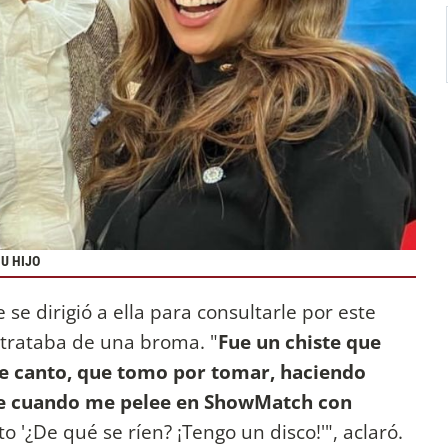
U HIJO
 se dirigió a ella para consultarle por este
 trataba de una broma. "
Fue un chiste que
de canto, que tomo por tomar, haciendo
 de cuando me pelee en ShowMatch con
o '¿De qué se ríen? ¡Tengo un disco!'", aclaró.