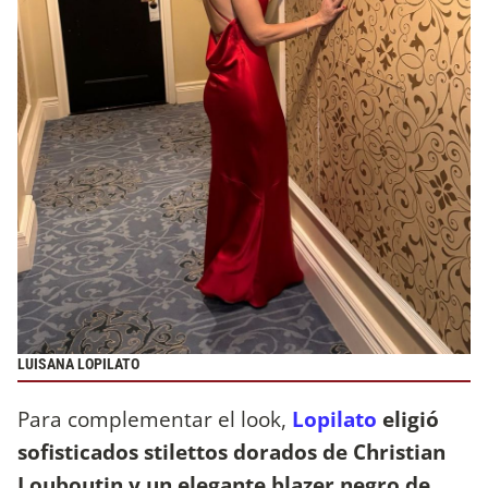
LUISANA LOPILATO
Para complementar el look,
Lopilato
eligió
sofisticados stilettos dorados de Christian
Louboutin y un elegante blazer negro de