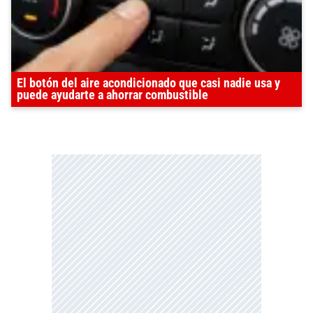
El botón del aire acondicionado que casi nadie usa y
puede ayudarte a ahorrar combustible