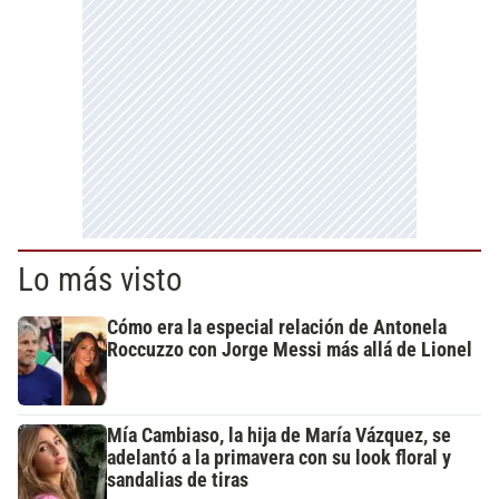
Lo más visto
Cómo era la especial relación de Antonela
Roccuzzo con Jorge Messi más allá de Lionel
Mía Cambiaso, la hija de María Vázquez, se
adelantó a la primavera con su look floral y
sandalias de tiras