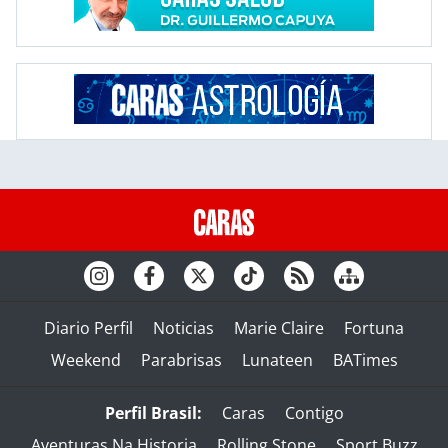
Diario Perfil
Noticias
Marie Claire
Fortuna
Weekend
Parabrisas
Lunateen
BATimes
Perfil Brasil:
Caras
Contigo
Aventuras Na Historia
Rolling Stone
Sport Buzz