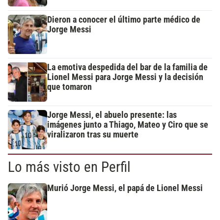
Dieron a conocer el último parte médico de
Jorge Messi
La emotiva despedida del bar de la familia de
Lionel Messi para Jorge Messi y la decisión
que tomaron
Jorge Messi, el abuelo presente: las
imágenes junto a Thiago, Mateo y Ciro que se
viralizaron tras su muerte
Lo más visto en Perfil
Murió Jorge Messi, el papá de Lionel Messi