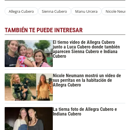
Allegra Cubero
Sienna Cubero
Manu Urcera
Nicole Neum
TAMBIÉN TE PUEDE INTERESAR
El tierno video de Allegra Cubero
junto a Luca Cubero donde también
aparecen Sienna Cubero e Indiana
Cubero
Nicole Neumann mostró un video de
sus perritas en la habitación de
Allegra Cubero
La tierna foto de Allegra Cubero e
Indiana Cubero