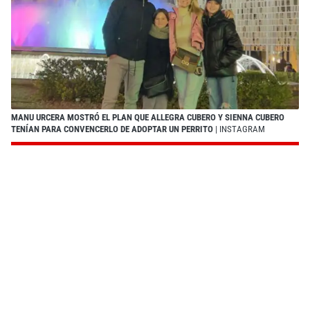
MANU URCERA MOSTRÓ EL PLAN QUE ALLEGRA CUBERO Y SIENNA CUBERO
TENÍAN PARA CONVENCERLO DE ADOPTAR UN PERRITO
| INSTAGRAM