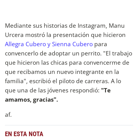
Mediante sus historias de Instagram, Manu
Urcera mostró la presentación que hicieron
Allegra Cubero y Sienna Cubero
para
convencerlo de adoptar un perrito. "El trabajo
que hicieron las chicas para convencerme de
que recibamos un nuevo integrante en la
familia", escribió el piloto de carreras. A lo
que una de las jóvenes respondió:
"Te
amamos, gracias".
af.
EN ESTA NOTA