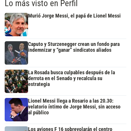
Lo más visto en Perfil
Murió Jorge Messi, el papá de Lionel Messi
Caputo y Sturzenegger crean un fondo para
indemnizar y “ganar” sindicatos aliados
La Rosada busca culpables después de la
derrota en el Senado y recalcula su
estrategia
Lionel Messi llega a Rosario a las 20.30:
velatorio íntimo de Jorge Messi, sin acceso
al público
Los aviones F 16 sobrevolarán el centro