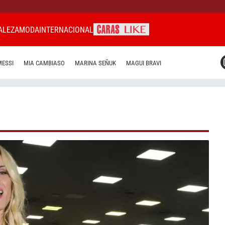
ALEZA
MODA
INTERNACIONAL
CARAS MIAMI
MESSI
MIA CAMBIASO
MARINA SEÑUK
MAGUI BRAVI
CARAS BRASIL
CARAS URUGUAY