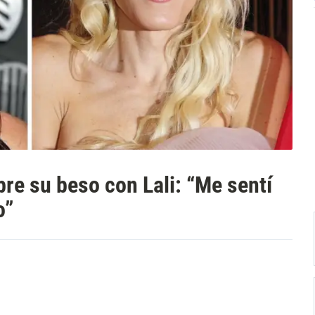
re su beso con Lali: “Me sentí
o”