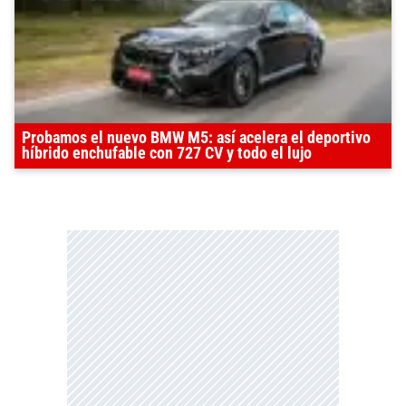
Probamos el nuevo BMW M5: así acelera el deportivo
híbrido enchufable con 727 CV y todo el lujo