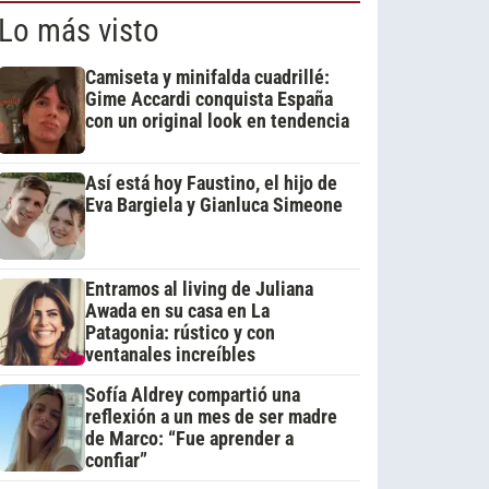
Lo más visto
Camiseta y minifalda cuadrillé:
Gime Accardi conquista España
con un original look en tendencia
Así está hoy Faustino, el hijo de
Eva Bargiela y Gianluca Simeone
Entramos al living de Juliana
Awada en su casa en La
Patagonia: rústico y con
ventanales increíbles
Sofía Aldrey compartió una
reflexión a un mes de ser madre
de Marco: “Fue aprender a
confiar”