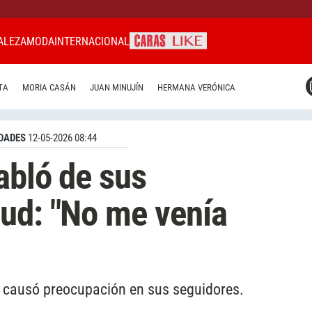
ALEZA
MODA
INTERNACIONAL
CARAS MIAMI
TA
MORIA CASÁN
JUAN MINUJÍN
HERMANA VERÓNICA
CARAS BRASIL
CARAS URUGUAY
DADES
12-05-2026 08:44
abló de sus
ud: "No me venía
 y causó preocupación en sus seguidores.