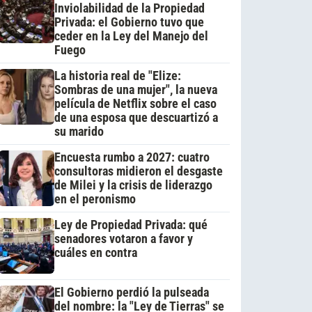
Inviolabilidad de la Propiedad
Privada: el Gobierno tuvo que
ceder en la Ley del Manejo del
Fuego
La historia real de "Elize:
Sombras de una mujer", la nueva
película de Netflix sobre el caso
de una esposa que descuartizó a
su marido
Encuesta rumbo a 2027: cuatro
consultoras midieron el desgaste
de Milei y la crisis de liderazgo
en el peronismo
Ley de Propiedad Privada: qué
senadores votaron a favor y
cuáles en contra
El Gobierno perdió la pulseada
del nombre: la "Ley de Tierras" se