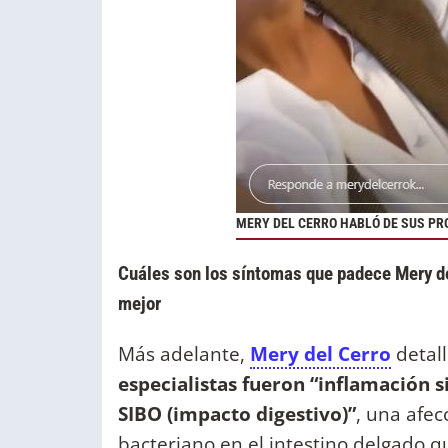
MERY DEL CERRO HABLÓ DE SUS P
Cuáles son los síntomas que padece Mery del
mejor
Más adelante,
Mery del Cerro
detal
especialistas fueron “inflamación s
SIBO (impacto digestivo)”
, una afec
bacteriano en el intestino delgado q