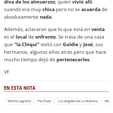
diva de los almuerzos
, quien
vivió allí
cuando era muy
chica
pero no se
acuerda
de
absolutamente
nada
.
Además, aclararon que lo que está en
venta
es el
local
de
enfrente
. Se trata de una casa
que
"la Chiqui"
visitó con
Goldie
y
José
, sus
hermanos, algunos años atrás pero que hace
mucho tiempo dejó de
pertenecerles
.
VF
EN ESTA NOTA
Mirtha Legrand
Pía Shaw
Los ángeles De La Mañana
Mirth