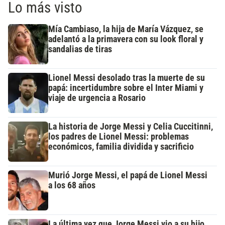
Lo más visto
Mía Cambiaso, la hija de María Vázquez, se
adelantó a la primavera con su look floral y
sandalias de tiras
Lionel Messi desolado tras la muerte de su
papá: incertidumbre sobre el Inter Miami y
viaje de urgencia a Rosario
La historia de Jorge Messi y Celia Cuccitinni,
los padres de Lionel Messi: problemas
económicos, familia dividida y sacrificio
Murió Jorge Messi, el papá de Lionel Messi
a los 68 años
La última vez que Jorge Messi vio a su hijo,