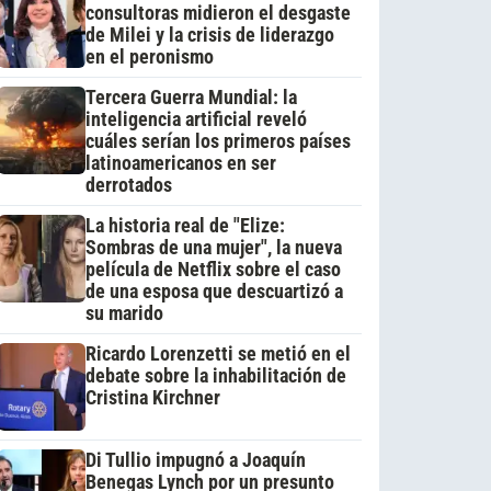
consultoras midieron el desgaste
de Milei y la crisis de liderazgo
en el peronismo
Tercera Guerra Mundial: la
inteligencia artificial reveló
cuáles serían los primeros países
latinoamericanos en ser
derrotados
La historia real de "Elize:
Sombras de una mujer", la nueva
película de Netflix sobre el caso
de una esposa que descuartizó a
su marido
Ricardo Lorenzetti se metió en el
debate sobre la inhabilitación de
Cristina Kirchner
Di Tullio impugnó a Joaquín
Benegas Lynch por un presunto