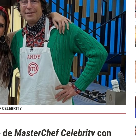
F CELEBRITY
e de
MasterChef Celebrity
con