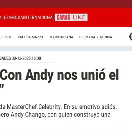
ALEZA
MODA
INTERNACIONAL
CARAS MIAMI
 SEÑUK
VALERIA MAZZA
MARU BOTANA
HERMANA VERÓNICA
CARAS BRASIL
CARAS URUGUAY
DADES
30-12-2025 16:38
Con Andy nos unió el
”
de MasterChef Celebrity. En su emotivo adiós,
ñero Andy Chango, con quien construyó una