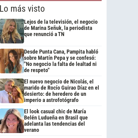
Lo más visto
Lejos de la televisión, el negocio
de Marina Señuk, la periodista
que renunció a TN
Desde Punta Cana, Pampita habló
sobre Martín Pepa y se confesó:
"No negocio la falta de lealtad ni
de respeto"
El nuevo negocio de Nicolás, el
marido de Rocío Guirao Díaz en el
desierto: de heredero de un
imperio a astrofotógrafo
El look casual chic de María
Belén Ludueña en Brasil que
adelanta las tendencias del
verano