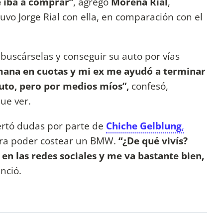
e iba a comprar”
, agregó
Morena Rial
,
uvo Jorge Rial con ella, en comparación con el
buscárselas y conseguir su auto por vías
mana en cuotas y mi ex me ayudó a terminar
uto, pero por medios míos”,
confesó,
ue ver.
rtó dudas por parte de
Chiche Gelblung
,
para poder costear un BMW.
“¿De qué vivís?
o en las redes sociales y me va bastante bien,
enció.