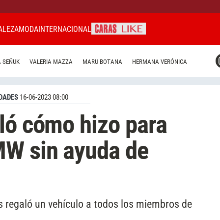
ALEZA
MODA
INTERNACIONAL
CARAS MIAMI
 SEÑUK
VALERIA MAZZA
MARU BOTANA
HERMANA VERÓNICA
CARAS BRASIL
CARAS URUGUAY
DADES
16-06-2023 08:00
ló cómo hizo para
W sin ayuda de
s regaló un vehículo a todos los miembros de