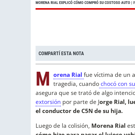
MORENA RIAL EXPLICÓ CÓMO COMPRÓ SU COSTOSO AUTO
| 
COMPARTÍ ESTA NOTA
M
orena Rial
fue víctima de un
tragedia, cuando
chocó con su
asegura que se trató de algo intencio
extorsión
por parte de J
orge Rial, l
el conductor de C5N de su hija.
Luego de la colisión,
Morena Rial
est
cómo hizo para pagar el lujoso ve