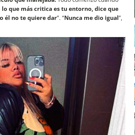
 lo que más critica es tu entorno, dice que
o él no te quiere dar
”. “
Nunca me dio igual
”,