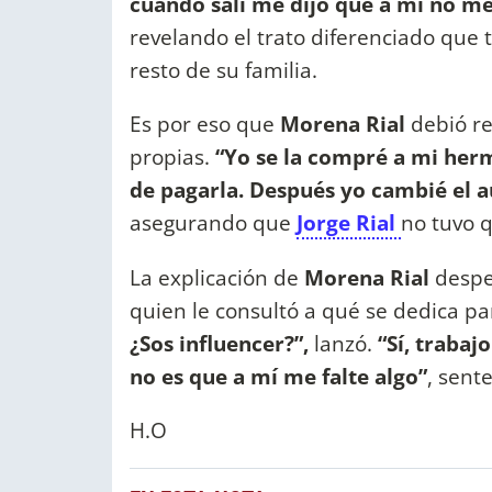
cuando salí me dijo que a mí no m
revelando el trato diferenciado que t
resto de su familia.
Es por eso que
Morena Rial
debió re
propias.
“Yo se la compré a mi her
de pagarla. Después yo cambié el a
asegurando que
Jorge Rial
no tuvo q
La explicación de
Morena Rial
despe
quien le consultó a qué se dedica 
¿Sos influencer?”,
lanzó.
“Sí, trabaj
no es que a mí me falte algo”
, sent
H.O