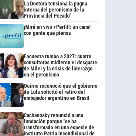
La Doctora tensiona la pugna
interna del peronismo de la
Provincia del Pecado"
¡Mirá en vivo +Perfil!: un canal
con gente que piensa
Encuesta rumbo a 2027: cuatro
consultoras midieron el desgaste
de Milei y la crisis de liderazgo
en el peronismo
Quirno reconoció que el gobierno
de Lula solicitó el retiro del
embajador argentino en Brasil
Cachanosky renunció a una
fundación porque "se ha
transformado en una especie de
Instituto Patria incondicional de