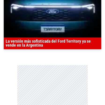
La versión más sofisticada del Ford Territory ya se
vende en la Argentina