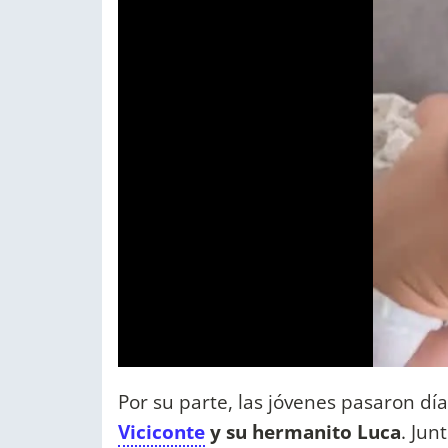
Por su parte, las jóvenes pasaron d
Viciconte
y su hermanito Luca
. Jun