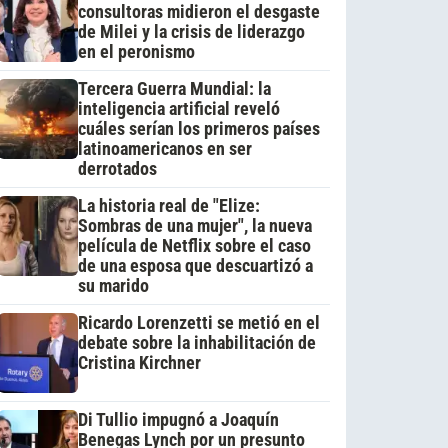
consultoras midieron el desgaste
de Milei y la crisis de liderazgo
en el peronismo
Tercera Guerra Mundial: la
inteligencia artificial reveló
cuáles serían los primeros países
latinoamericanos en ser
derrotados
La historia real de "Elize:
Sombras de una mujer", la nueva
película de Netflix sobre el caso
de una esposa que descuartizó a
su marido
Ricardo Lorenzetti se metió en el
debate sobre la inhabilitación de
Cristina Kirchner
Di Tullio impugnó a Joaquín
Benegas Lynch por un presunto