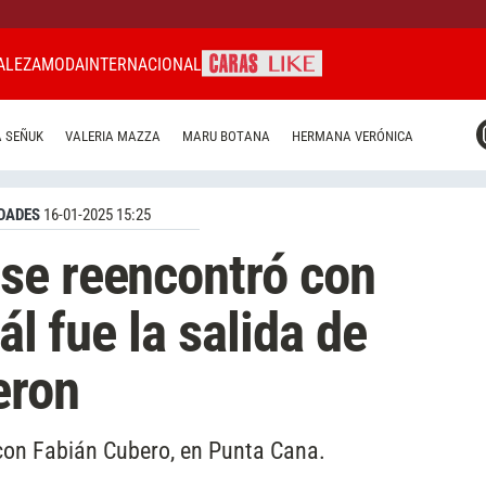
ALEZA
MODA
INTERNACIONAL
CARAS MIAMI
 SEÑUK
VALERIA MAZZA
MARU BOTANA
HERMANA VERÓNICA
CARAS BRASIL
CARAS URUGUAY
DADES
16-01-2025 15:25
se reencontró con
ál fue la salida de
eron
con Fabián Cubero, en Punta Cana.