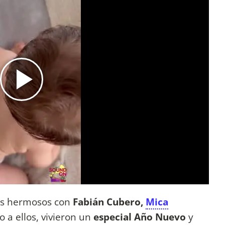
ías hermosos con
Fabián Cubero,
Mica
to a ellos, vivieron un
especial Año Nuevo
y