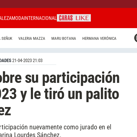
ALEZA
MODA
INTERNACIONAL
CARAS MIAMI
 SEÑUK
VALERIA MAZZA
MARU BOTANA
HERMANA VERÓNICA
CARAS BRASIL
CARAS URUGUAY
DADES
21-04-2023 21:03
bre su participación
23 y le tiró un palito
ez
rticipación nuevamente como jurado en el
larina Lourdes Sánchez.