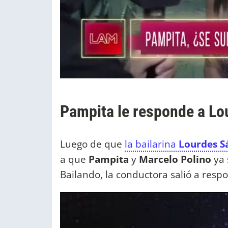
Pampita le responde a L
Luego de que
la bailarina
Lourdes S
a que
Pampita
y
Marcelo Polino
ya 
Bailando, la conductora salió a resp