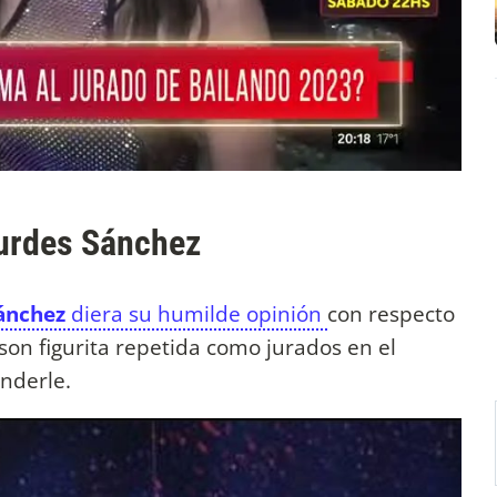
ourdes Sánchez
ánchez
diera su humilde opinión
con respecto
son figurita repetida como jurados en el
onderle.