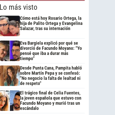
Lo más visto
Cómo está hoy Rosario Ortega, la
hija de Palito Ortega y Evangelina
Salazar, tras su internación
Eva Bargiela explicó por qué se
divorció de Facundo Moyano: “Yo
pensé que iba a durar más
tiempo”
Desde Punta Cana, Pampita habló
sobre Martín Pepa y se confesó:
"No negocio la falta de lealtad ni
de respeto"
El trágico final de Celia Fuentes,
la joven española que estuvo con
Facundo Moyano y murió tras un
escándalo