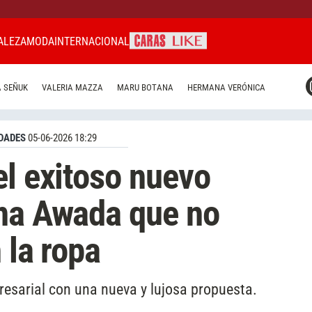
ALEZA
MODA
INTERNACIONAL
CARAS MIAMI
 SEÑUK
VALERIA MAZZA
MARU BOTANA
HERMANA VERÓNICA
CARAS BRASIL
CARAS URUGUAY
DADES
05-06-2026 18:29
el exitoso nuevo
ana Awada que no
 la ropa
esarial con una nueva y lujosa propuesta.