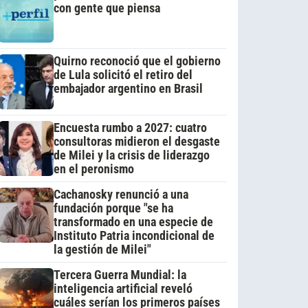
con gente que piensa
Quirno reconoció que el gobierno
de Lula solicitó el retiro del
embajador argentino en Brasil
Encuesta rumbo a 2027: cuatro
consultoras midieron el desgaste
de Milei y la crisis de liderazgo
en el peronismo
Cachanosky renunció a una
fundación porque "se ha
transformado en una especie de
Instituto Patria incondicional de
la gestión de Milei"
Tercera Guerra Mundial: la
inteligencia artificial reveló
cuáles serían los primeros países