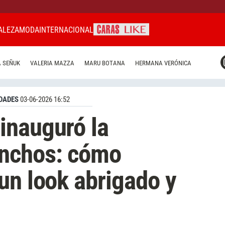
ALEZA
MODA
INTERNACIONAL
CARAS MIAMI
 SEÑUK
VALERIA MAZZA
MARU BOTANA
HERMANA VERÓNICA
CARAS BRASIL
CARAS URUGUAY
DADES
03-06-2026 16:52
inauguró la
nchos: cómo
un look abrigado y