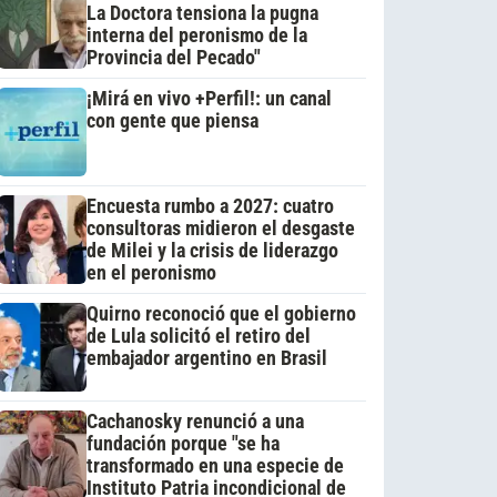
La Doctora tensiona la pugna
interna del peronismo de la
Provincia del Pecado"
¡Mirá en vivo +Perfil!: un canal
con gente que piensa
Encuesta rumbo a 2027: cuatro
consultoras midieron el desgaste
de Milei y la crisis de liderazgo
en el peronismo
Quirno reconoció que el gobierno
de Lula solicitó el retiro del
embajador argentino en Brasil
Cachanosky renunció a una
fundación porque "se ha
transformado en una especie de
Instituto Patria incondicional de