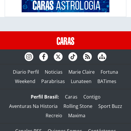
Diario Perfil
Noticias
Marie Claire
Fortuna
Weekend
Parabrisas
Lunateen
BATimes
Perfil Brasil:
Caras
Contigo
Aventuras Na Historia
Rolling Stone
Sport Buzz
Recreio
Maxima
Canales RSS
Quienes Somos
Contáctenos