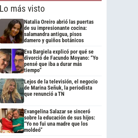
Lo más visto
Natalia Oreiro abrió las puertas
de su impresionante cocina:
salamandra antigua, pisos
damero y guiños botánicos
Eva Bargiela explicó por qué se
divorció de Facundo Moyano: “Yo
pensé que iba a durar más
tiempo”
Lejos de la televisión, el negocio
de Marina Señuk, la periodista
que renunció a TN
Evangelina Salazar se sinceró
sobre la educación de sus hijos:
“Yo no fui una madre que los
moldeó”