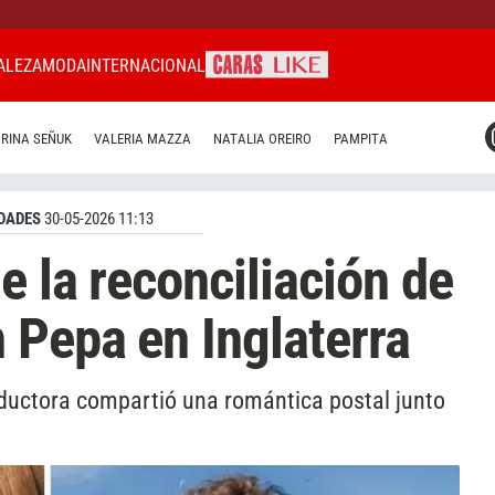
ALEZA
MODA
INTERNACIONAL
CARAS MIAMI
RINA SEÑUK
VALERIA MAZZA
NATALIA OREIRO
PAMPITA
CARAS BRASIL
CARAS URUGUAY
DADES
30-05-2026 11:13
e la reconciliación de
 Pepa en Inglaterra
onductora compartió una romántica postal junto