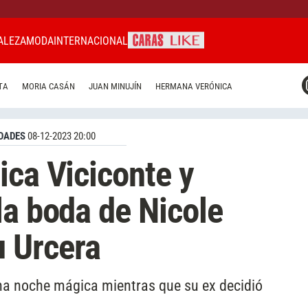
ALEZA
MODA
INTERNACIONAL
CARAS MIAMI
TA
MORIA CASÁN
JUAN MINUJÍN
HERMANA VERÓNICA
CARAS BRASIL
CARAS URUGUAY
DADES
08-12-2023 20:00
ica Viciconte y
la boda de Nicole
 Urcera
una noche mágica mientras que su ex decidió