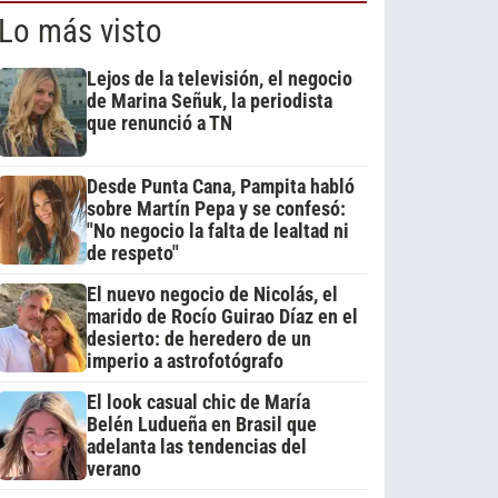
Lo más visto
Lejos de la televisión, el negocio
de Marina Señuk, la periodista
que renunció a TN
Desde Punta Cana, Pampita habló
sobre Martín Pepa y se confesó:
"No negocio la falta de lealtad ni
de respeto"
El nuevo negocio de Nicolás, el
marido de Rocío Guirao Díaz en el
desierto: de heredero de un
imperio a astrofotógrafo
El look casual chic de María
Belén Ludueña en Brasil que
adelanta las tendencias del
verano