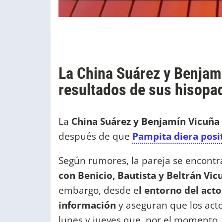
La China Suárez y Benjamí
resultados de sus hisopa
La
China Suárez y Benjamín Vicuña
después de que
Pampita diera posi
Según rumores, la pareja se encontr
con Benicio, Bautista y Beltrán Vi
embargo, desde e
l entorno del act
información
y aseguran que los acto
lunes y jueves que, por el momento