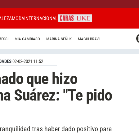
ALEZA
MODA
INTERNACIONAL
CARAS MIAMI
MESSI
MIA CAMBIASO
MARINA SEÑUK
MAGUI BRAVI
CARAS BRASIL
CARAS URUGUAY
DADES
02-02-2021 11:52
mado que hizo
na Suárez: "Te pido
 tranquilidad tras haber dado positivo para