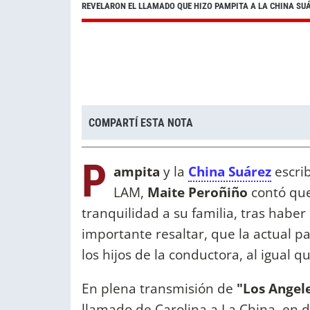
REVELARON EL LLAMADO QUE HIZO PAMPITA A LA CHINA SUÁR
COMPARTÍ ESTA NOTA
P
ampita
y la
China Suárez
escrib
LAM,
Maite Peroñiño
contó que 
tranquilidad a su familia, tras habe
importante resaltar, que la actual p
los hijos de la conductora, al igual q
En plena transmisión de
"Los Angel
llamado de Carolina a La China, en 