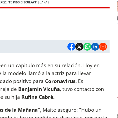
EZ: "TE PIDO DISCULPAS"
| CARAS
en un capitulo más en su relación. Hoy en
la modelo llamó a la actriz para llevar
r dado positivo para
Coronavirus.
Es
areja de
Benjamín Vicuña
, tuvo contacto con
ue su hija
Rufina Cabré.
es de la Mañana"
, Maite aseguró: "Hubo un
donde hubo un pedido de disculpas, por parte