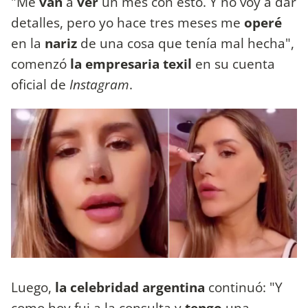
"Me
van
a
ver
un mes con esto. Y no voy a dar
detalles, pero yo hace tres meses me
operé
en la
nariz
de una cosa que tenía mal hecha",
comenzó
la empresaria texil
en su cuenta
oficial de
Instagram
.
Luego,
la celebridad argentina
continuó: "Y
como hoy fui a la consulta y
tengo
una