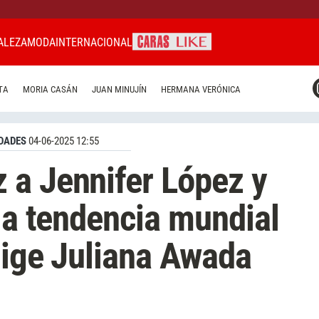
ALEZA
MODA
INTERNACIONAL
CARAS MIAMI
TA
MORIA CASÁN
JUAN MINUJÍN
HERMANA VERÓNICA
CARAS BRASIL
CARAS URUGUAY
DADES
04-06-2025 12:55
 a Jennifer López y
 la tendencia mundial
lige Juliana Awada