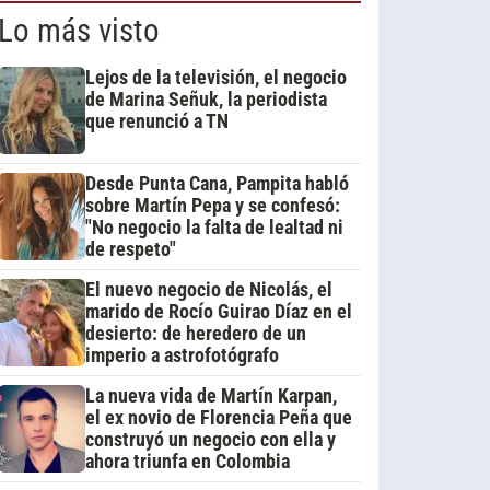
Lo más visto
Lejos de la televisión, el negocio
de Marina Señuk, la periodista
que renunció a TN
Desde Punta Cana, Pampita habló
sobre Martín Pepa y se confesó:
"No negocio la falta de lealtad ni
de respeto"
El nuevo negocio de Nicolás, el
marido de Rocío Guirao Díaz en el
desierto: de heredero de un
imperio a astrofotógrafo
La nueva vida de Martín Karpan,
el ex novio de Florencia Peña que
construyó un negocio con ella y
ahora triunfa en Colombia