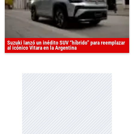
Suzuki lanzó un inédito SUV “híbrido” para reemplazar
al icónico Vitara en la Argentina