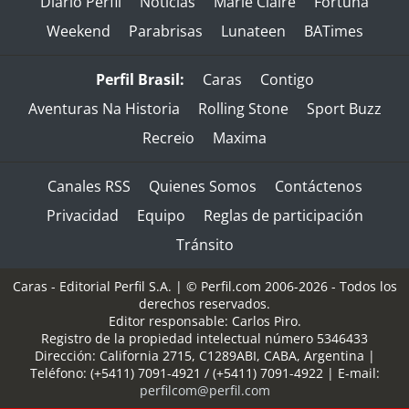
Diario Perfil
Noticias
Marie Claire
Fortuna
Weekend
Parabrisas
Lunateen
BATimes
Perfil Brasil:
Caras
Contigo
Aventuras Na Historia
Rolling Stone
Sport Buzz
Recreio
Maxima
Canales RSS
Quienes Somos
Contáctenos
Privacidad
Equipo
Reglas de participación
Tránsito
Caras - Editorial Perfil S.A.
| © Perfil.com 2006-2026 - Todos los
derechos reservados.
Editor responsable: Carlos Piro.
Registro de la propiedad intelectual número 5346433
Dirección:
California 2715
,
C1289ABI
,
CABA, Argentina
|
Teléfono:
(+5411) 7091-4921
/
(+5411) 7091-4922
| E-mail:
perfilcom@perfil.com