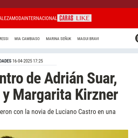
ALEZA
MODA
INTERNACIONAL
CARAS MIAMI
MESSI
MIA CAMBIASO
MARINA SEÑUK
MAGUI BRAVI
CARAS BRASIL
CARAS URUGUAY
DADES
16-04-2025 17:25
ntro de Adrián Suar,
i y Margarita Kirzner
ieron con la novia de Luciano Castro en una