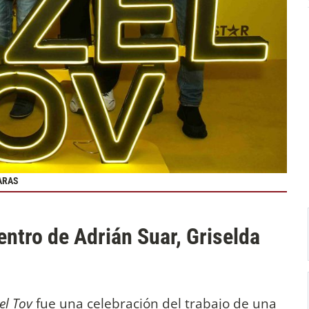
CARAS
entro de Adrián Suar, Griselda
el Tov
fue una celebración del trabajo de una