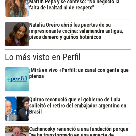
Martín Pepa y se confesó: "No negocio la
falta de lealtad ni de respeto"
Natalia Oreiro abrió las puertas de su
impresionante cocina: salamandra antigua,
pisos damero y guiños botánicos
Lo más visto en Perfil
¡Mirá en vivo +Perfil!: un canal con gente que
piensa
Quirno reconoció que el gobierno de Lula
solicitó el retiro del embajador argentino en
Brasil
Cachanosky renunció a una fundación porque
"se ha transformado en una especie de