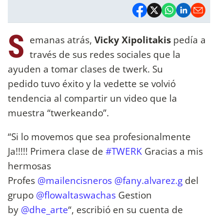
S
emanas atrás,
Vicky Xipolitakis
pedía a
través de sus redes sociales que la
ayuden a tomar clases de twerk. Su
pedido tuvo éxito y la vedette se volvió
tendencia al compartir un video que la
muestra “twerkeando”.
“Si lo movemos que sea profesionalmente
Ja!!!!! Primera clase de
#TWERK
Gracias a mis
hermosas
Profes
@mailencisneros
@fany.alvarez.g
del
grupo
@flowaltaswachas
Gestion
by
@dhe_arte
“, escribió en su cuenta de