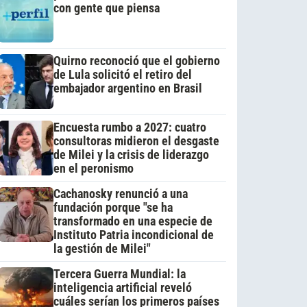
con gente que piensa
Quirno reconoció que el gobierno
de Lula solicitó el retiro del
embajador argentino en Brasil
Encuesta rumbo a 2027: cuatro
consultoras midieron el desgaste
de Milei y la crisis de liderazgo
en el peronismo
Cachanosky renunció a una
fundación porque "se ha
transformado en una especie de
Instituto Patria incondicional de
la gestión de Milei"
Tercera Guerra Mundial: la
inteligencia artificial reveló
cuáles serían los primeros países