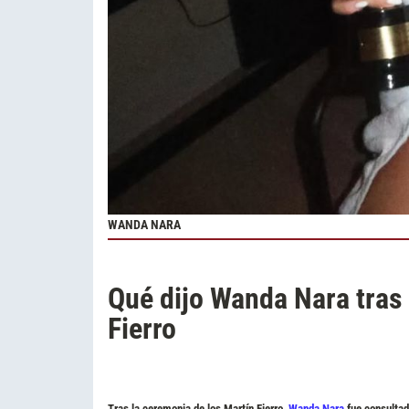
WANDA NARA
Qué dijo Wanda Nara tras 
Fierro
Tras la ceremonia de los Martín Fierro,
Wanda Nara
fue consultad