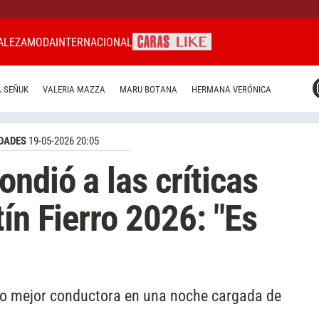
ALEZA
MODA
INTERNACIONAL
CARAS MIAMI
 SEÑUK
VALERIA MAZZA
MARU BOTANA
HERMANA VERÓNICA
CARAS BRASIL
CARAS URUGUAY
DADES
19-05-2026 20:05
ndió a las críticas
ín Fierro 2026: "Es
o mejor conductora en una noche cargada de