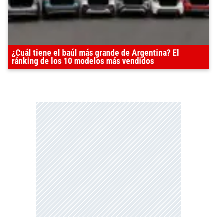
¿Cuál tiene el baúl más grande de Argentina? El
ránking de los 10 modelos más vendidos