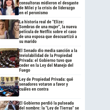
consultoras midieron el desgaste
de Milei y la crisis de liderazgo
en el peronismo
La historia real de "Elize:
Sombras de una mujer", la nueva
película de Netflix sobre el caso
de una esposa que descuartizó a
su marido
El Senado dio media sanción a la
Inviolabilidad de la Propiedad
Privada: el Gobierno tuvo que
ceder en la Ley del Manejo del
Fuego
Ley de Propiedad Privada: qué
senadores votaron a favor y
cuáles en contra
El Gobierno perdió la pulseada
del nombre: la "Ley de Tierras" se