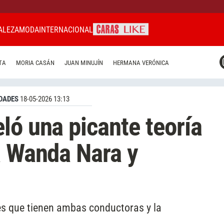
ALEZA
MODA
INTERNACIONAL
CARAS MIAMI
TA
MORIA CASÁN
JUAN MINUJÍN
HERMANA VERÓNICA
CARAS BRASIL
CARAS URUGUAY
DADES
18-05-2026 13:13
ló una picante teoría
a Wanda Nara y
es que tienen ambas conductoras y la