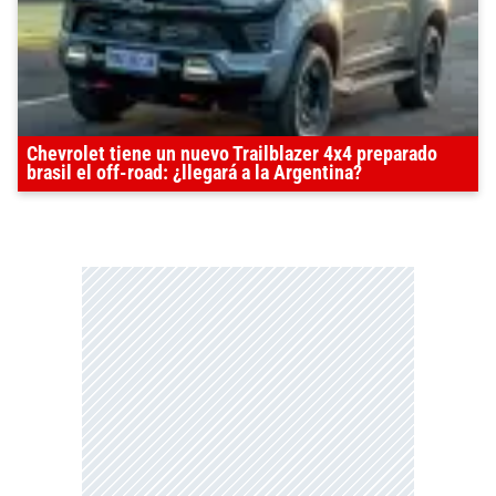
Chevrolet tiene un nuevo Trailblazer 4x4 preparado
brasil el off-road: ¿llegará a la Argentina?