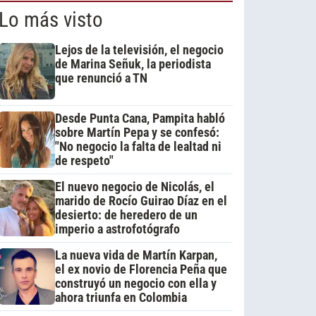
Lo más visto
Lejos de la televisión, el negocio
de Marina Señuk, la periodista
que renunció a TN
Desde Punta Cana, Pampita habló
sobre Martín Pepa y se confesó:
"No negocio la falta de lealtad ni
de respeto"
El nuevo negocio de Nicolás, el
marido de Rocío Guirao Díaz en el
desierto: de heredero de un
imperio a astrofotógrafo
La nueva vida de Martín Karpan,
el ex novio de Florencia Peña que
construyó un negocio con ella y
ahora triunfa en Colombia