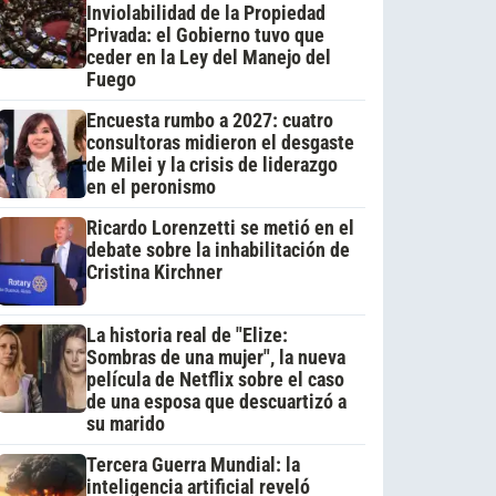
Inviolabilidad de la Propiedad
Privada: el Gobierno tuvo que
ceder en la Ley del Manejo del
Fuego
Encuesta rumbo a 2027: cuatro
consultoras midieron el desgaste
de Milei y la crisis de liderazgo
en el peronismo
Ricardo Lorenzetti se metió en el
debate sobre la inhabilitación de
Cristina Kirchner
La historia real de "Elize:
Sombras de una mujer", la nueva
película de Netflix sobre el caso
de una esposa que descuartizó a
su marido
Tercera Guerra Mundial: la
inteligencia artificial reveló