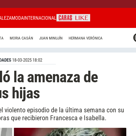
ALEZA
MODA
INTERNACIONAL
CARAS MIAMI
TA
MORIA CASÁN
JUAN MINUJÍN
HERMANA VERÓNICA
CARAS BRASIL
CARAS URUGUAY
DADES
18-03-2025 18:02
ló la amenaza de
s hijas
l violento episodio de la última semana con su
ras que recibieron Francesca e Isabella.