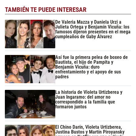
TAMBIÉN TE PUEDE INTERESAR
De Valeria Mazza y Daniela Urzi a
Julieta Ortega y Benjamín Vicuña: los
famosos dijeron presentes en el mega
cumpleaños de Gaby Álvarez
Así fue la primera pelea de boxeo de
Bautista, el hijo de Pampita y
Benjamín Vicuña: duro
enfrentamiento y el apoyo de sus
padres
La historia de Violeta Urtizberea y
Juan Ingaramo: del amor no
correspondido a la familia que
formaron juntos
El Chino Darín, Violeta Urtizberea,
Justina Bustos y Martín Piroyansky