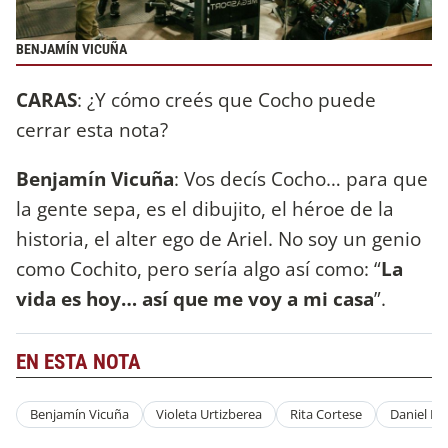
BENJAMÍN VICUÑA
CARAS
: ¿Y cómo creés que Cocho puede
cerrar esta nota?
Benjamín Vicuña
: Vos decís Cocho… para que
la gente sepa, es el dibujito, el héroe de la
historia, el alter ego de Ariel. No soy un genio
como Cochito, pero sería algo así como: “
La
vida es hoy… así que me voy a mi casa
”.
EN ESTA NOTA
Benjamín Vicuña
Violeta Urtizberea
Rita Cortese
Daniel He